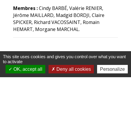
Membres :
Cindy BARBÉ, Valérie RENIER,
Jérôme MAILLARD, Madgid BORDJI, Claire
SPICKER, Richard VACOSSAINT, Romain
HEMART, Morgane MARCHAL.
This site uses cookies and gives you control over what you want
to activate
OK, accept all
Deny all cookies
Personalize
Mairie, horaires et contact
Commune de Beauchamps
1, rue de la Mairie
80770 Beauchamps - FRANCE
+33 3 22 26 13 11
Contact par formulaire