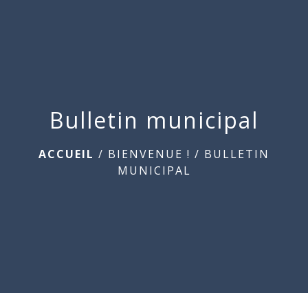
Commune
de
menu
Beauchamps
Bulletin municipal
ACCUEIL
/
BIENVENUE !
/
BULLETIN
MUNICIPAL