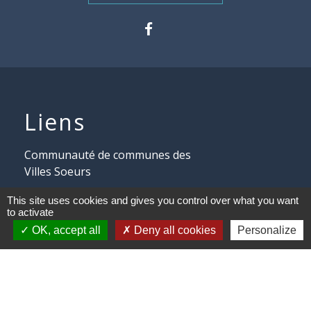
Liens
Communauté de communes des
Villes Soeurs
Conseil Départemental de la
This site uses cookies and gives you control over what you want
to activate
Somme
OK, accept all
Deny all cookies
Personalize
Conseil Régional des Hauts de
France
Mentions légales
-
Politique de confidentialité
-