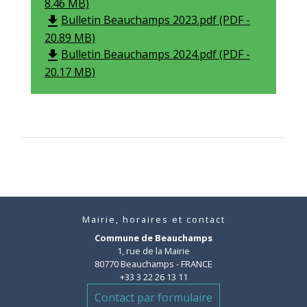
8.46 MB)
Bulletin Beauchamps 2023.pdf (PDF -
file_download
20.89 MB)
Bulletin Beauchamps 2024.pdf (PDF -
file_download
20.17 MB)
Mairie, horaires et contact
Commune de Beauchamps
1, rue de la Mairie
80770 Beauchamps - FRANCE
+33 3 22 26 13 11
Contact par formulaire