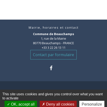
Mairie, horaires et contact
Commune de Beauchamps
1, rue de la Mairie
80770 Beauchamps - FRANCE
+33 3 22 26 13 11
Contact par formulaire
This site uses cookies and gives you control over what you want
Liens
to activate
OK, accept all
Deny all cookies
Personalize