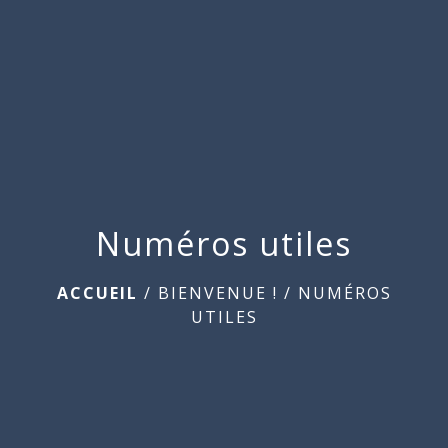
Commune
de
menu
Beauchamps
Numéros utiles
ACCUEIL
/
BIENVENUE !
/
NUMÉROS
UTILES