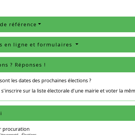
 de référence
s en ligne et formulaires
ons ? Réponses !
sont les dates des prochaines élections ?
s'inscrire sur la liste électorale d'une mairie et voter la mê
i
r procuration
Citoyenneté - Élections