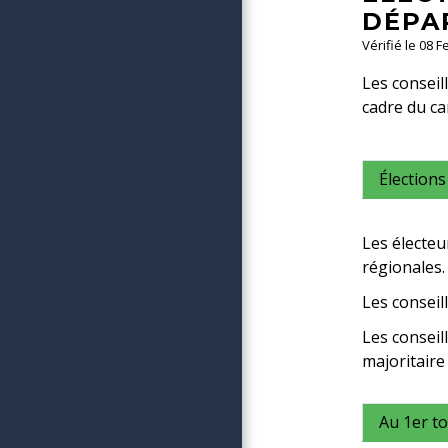
DÉPA
Vérifié le 08 
Les conseil
cadre du ca
Élections
Les électeur
régionales.
Les conseil
Les conseil
majoritaire
Au 1er t