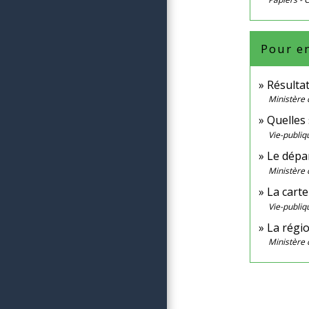
Pour en
Résultat
Ministère 
Quelles
Vie-publiq
Le dép
Ministère 
La cart
Vie-publiq
La régi
Ministère 