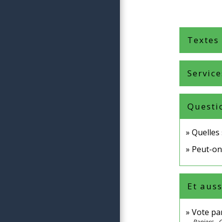
Textes
Service
Questi
Quelles 
Peut-on 
Et auss
Vote pa
Papiers - 