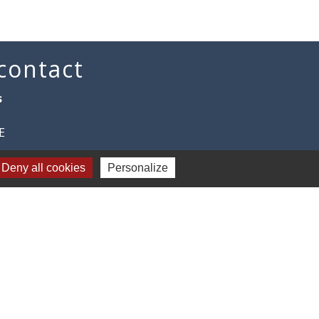
 contact
s
E
Deny all cookies
Personalize