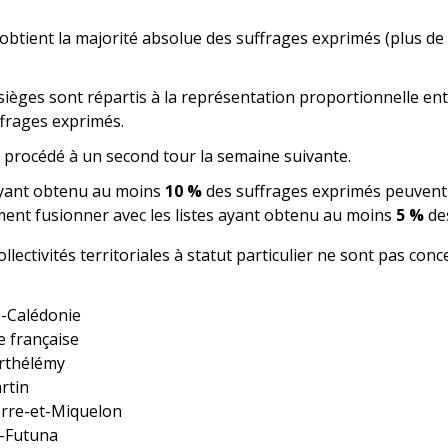
e obtient la majorité absolue des suffrages exprimés (plus de
sièges sont répartis à la représentation proportionnelle ent
frages exprimés.
st procédé à un second tour la semaine suivante.
 ayant obtenu au moins
10 %
des suffrages exprimés peuvent 
ent fusionner avec les listes ayant obtenu au moins
5 %
des
llectivités territoriales à statut particulier ne sont pas con
-Calédonie
e française
rthélémy
rtin
erre-et-Miquelon
t-Futuna