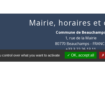
Mairie, horaires et
Commune de Beauchamp
1, rue de la Mairie
80770 Beauchamps - FRANC
+33 3 22 26 13 11
 control over what you want to activate
OK, accept all
Contact par formulaire