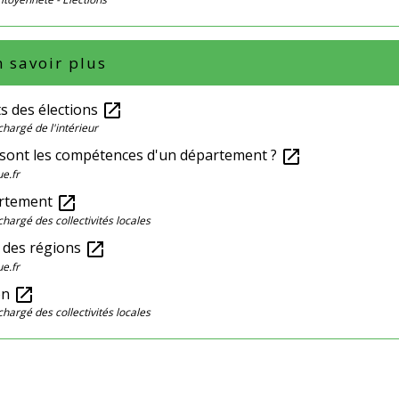
 savoir plus
s des élections
open_in_new
chargé de l'intérieur
 sont les compétences d'un département ?
open_in_new
ue.fr
artement
open_in_new
chargé des collectivités locales
e des régions
open_in_new
ue.fr
on
open_in_new
chargé des collectivités locales