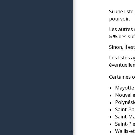
Si une list
pourvoir.
Les autres 
5 %
des suf
Sinon, il e
Les listes
éventuellem
Certaines co
Mayotte
Nouvelle
Polynési
Saint-Ba
Saint-Ma
Saint-Pi
Wallis-e