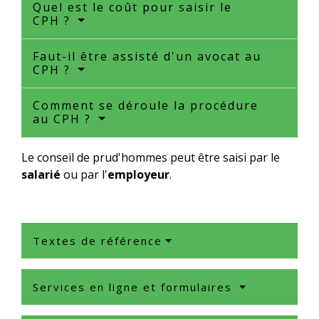
Quel est le coût pour saisir le
CPH ?
Faut-il être assisté d'un avocat au
CPH ?
Comment se déroule la procédure
au CPH ?
Le conseil de prud'hommes peut être saisi par le
salarié
ou par l'
employeur
.
Textes de référence
Services en ligne et formulaires