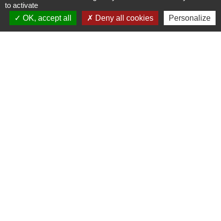
to activate
OK, accept all
Deny all cookies
Personalize
Liens
Communauté de communes des
Villes Soeurs
Conseil Départemental de la
Somme
Conseil Régional des Hauts de
France
Mentions légales
-
Politique de confidentialité
-
Accessibilité
-
Plan du site
-
Gestion des cookies