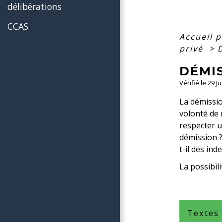
délibérations
CCAS
Accueil p
privé
>
DÉMIS
Vérifié le 29 J
La démissi
volonté de 
respecter u
démission ?
t-il des in
La possibil
Textes