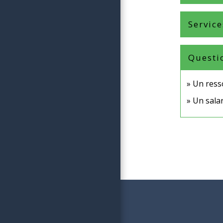
Service
Questi
Un resso
Un salar