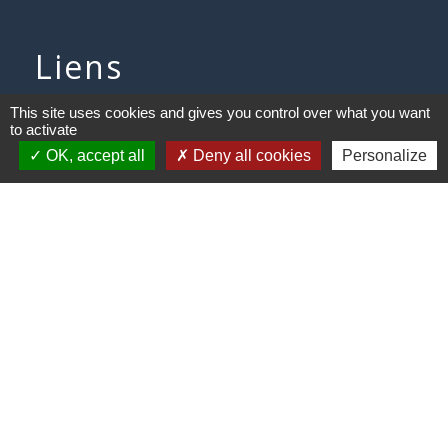
Liens
Communauté de communes des
This site uses cookies and gives you control over what you want
to activate
Villes Soeurs
OK, accept all
Deny all cookies
Personalize
Conseil Départemental de la
Somme
Conseil Régional des Hauts de
France
Mentions légales
-
Politique de confidentialité
-
Accessibilité
-
Plan du site
-
Gestion des cookies
Site créé en partenariat avec Réseau des Communes