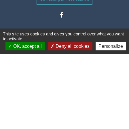
This site uses cookies and gives you control over what you want
to activate
OK, accept all
Deny all cookies
Personalize
Liens
Communauté de communes des
Villes Soeurs
Conseil Départemental de la
Somme
Conseil Régional des Hauts de
France
Mentions légales
-
Politique de confidentialité
-