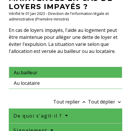
LOYERS IMPAYÉS ?
Vérifié le 01 Jan 2023 - Direction de l'information légale et
administrative (Première ministre)
En cas de loyers impayés, l'aide au logement peut
être maintenue pour alléger une dette de loyer et
éviter l'expulsion. La situation varie selon que
l'allocation est versée au bailleur ou au locataire.
Au bailleur
Au locataire
Tout replier
Tout déplier
keyboard_arrow_up
keyboard_arrow_down
De quoi s'agit-il ?
Signalement