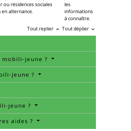
 ou résidences sociales
les
 en alternance.
informations
à connaître.
Tout replier
Tout déplier
keyboard_arrow_up
keyboard_arrow_down
e mobili-jeune ?
bili-jeune ?
ili-jeune ?
res aides ?