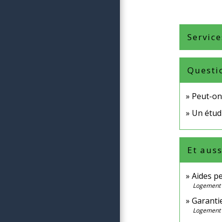
Service
Questi
Peut-on 
Un étudi
Et auss
Aides p
Logement
Garantie
Logement