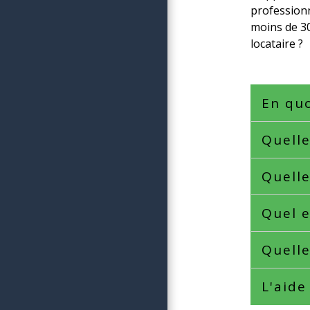
professionn
moins de 30
locataire ?
En quo
Quelle
Quelle
Quel e
Quelle
L'aide