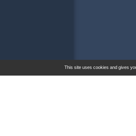
This site uses cookies and gives you
Liens
Communauté de 
Soeurs
Conseil Départe