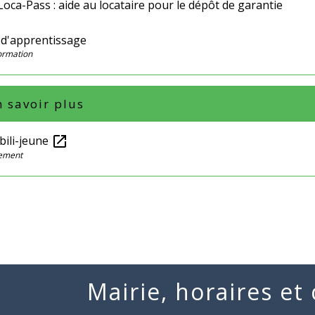
oca-Pass : aide au locataire pour le dépôt de garantie
 d'apprentissage
Formation
 savoir plus
bili-jeune
open_in_new
gement
Mairie, horaires et