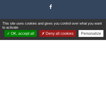
This site uses cookies and gives you control over what you want
to activate
OK, accept all
Deny all cookies
Personalize
Liens
Communauté de communes des
Villes Soeurs
Conseil Départemental de la
Somme
Conseil Régional des Hauts de
France
Mentions légales
-
Politique de confidentialité
-
Accessibilité
-
Plan du site
-
Gestion des cookies