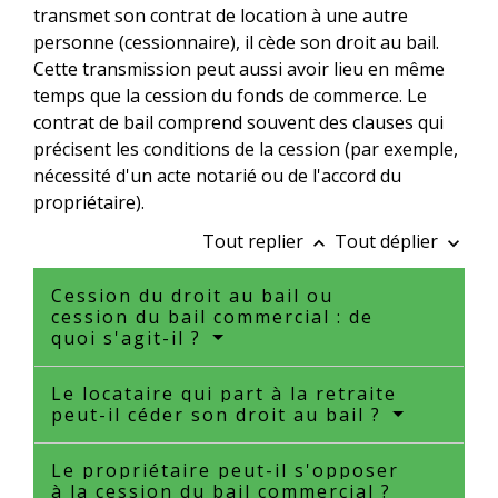
transmet son contrat de location à une autre
personne (cessionnaire), il cède son droit au bail.
Cette transmission peut aussi avoir lieu en même
temps que la cession du fonds de commerce. Le
contrat de bail comprend souvent des clauses qui
précisent les conditions de la cession (par exemple,
nécessité d'un acte notarié ou de l'accord du
propriétaire).
Tout replier
Tout déplier
keyboard_arrow_up
keyboard_arrow_down
Cession du droit au bail ou
cession du bail commercial : de
quoi s'agit-il ?
Le locataire qui part à la retraite
peut-il céder son droit au bail ?
Le propriétaire peut-il s'opposer
à la cession du bail commercial ?