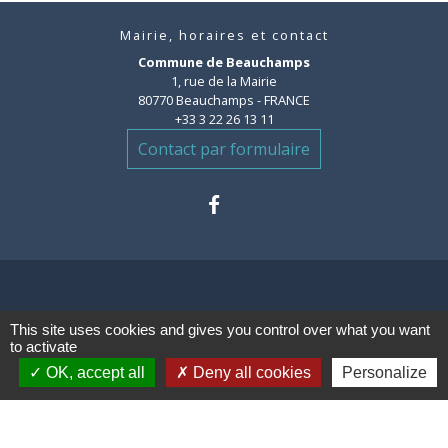
Mairie, horaires et contact
Commune de Beauchamps
1, rue de la Mairie
80770 Beauchamps - FRANCE
+33 3 22 26 13 11
Contact par formulaire
Liens
This site uses cookies and gives you control over what you want
to activate
OK, accept all
Deny all cookies
Personalize
Communauté de communes des
Villes Soeurs