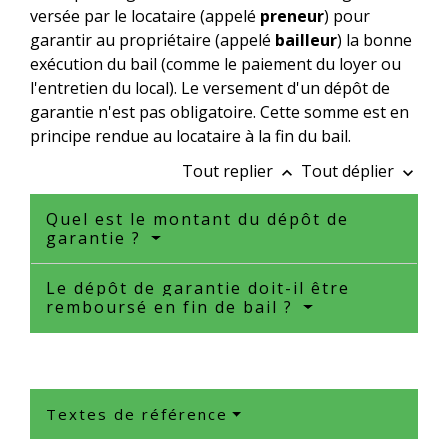
versée par le locataire (appelé
preneur
) pour
garantir au propriétaire (appelé
bailleur
) la bonne
exécution du bail (comme le paiement du loyer ou
l'entretien du local). Le versement d'un dépôt de
garantie n'est pas obligatoire. Cette somme est en
principe rendue au locataire à la fin du bail.
Tout replier
Tout déplier
keyboard_arrow_up
keyboard_arrow_down
Quel est le montant du dépôt de
garantie ?
Le dépôt de garantie doit-il être
remboursé en fin de bail ?
Textes de référence