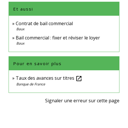
Et aussi
Contrat de bail commercial
Baux
Bail commercial : fixer et réviser le loyer
Baux
Pour en savoir plus
Taux des avances sur titres
open_in_new
Banque de France
Signaler une erreur sur cette page