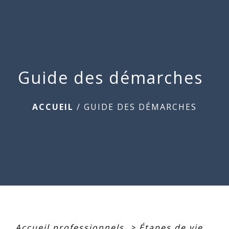
Commune
de
menu
Beauchamps
Guide des démarches
ACCUEIL
/
GUIDE DES DÉMARCHES
Accueil professionnels
>
Étapes de vie