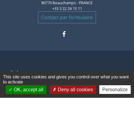
80770 Beauchamps - FRANCE
+33 3 22 26 13 11
Contact par formulaire
Liens
This site uses cookies and gives you control over what you want
to activate
Communauté de communes des
OK, accept all
Deny all cookies
Personalize
Villes Soeurs
Conseil Départemental de la
Somme
Conseil Régional des Hauts de
France