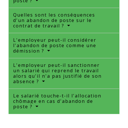
poste ?
Quelles sont les conséquences
d'un abandon de poste sur le
contrat de travail ?
L'employeur peut-il considérer
l'abandon de poste comme une
démission ?
L'employeur peut-il sanctionner
un salarié qui reprend le travail
alors qu'il n'a pas justifié de son
absence ?
Le salarié touche-t-il l'allocation
chômage en cas d'abandon de
poste ?