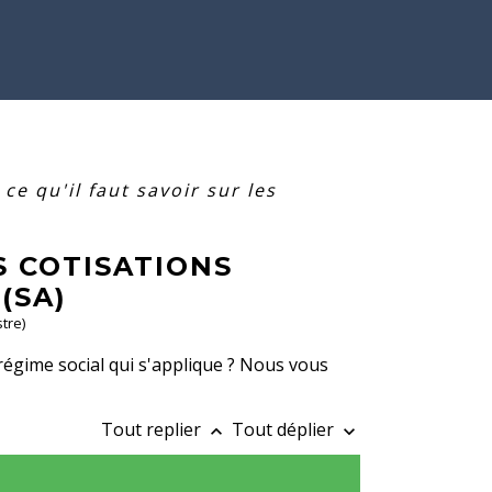
 ce qu'il faut savoir sur les
S COTISATIONS
(SA)
tre)
régime social qui s'applique ? Nous vous
Tout replier
Tout déplier
keyboard_arrow_up
keyboard_arrow_down