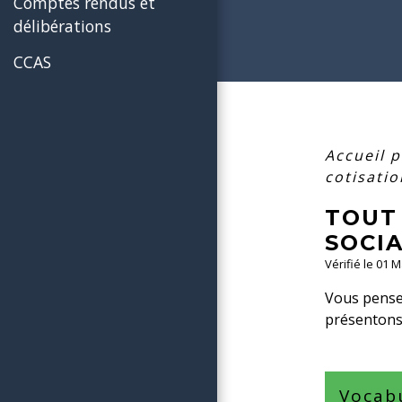
Comptes rendus et
délibérations
CCAS
Accueil 
cotisati
TOUT 
SOCIA
Vérifié le 01 
Vous pensez
présentons 
Vocabu